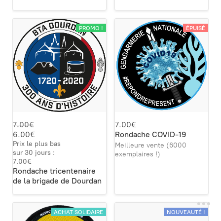
PROMO !
ÉPUISÉ
7.00€
7.00€
6.00€
Rondache COVID-19
Prix le plus bas
Meilleure vente (6000
sur 30 jours :
exemplaires !)
7.00€
Rondache tricentenaire
de la brigade de Dourdan
ACHAT SOLIDAIRE
NOUVEAUTÉ !