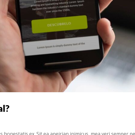
al?
onestatis ex. Sit ea apeirian inimicus, mea veri semper pet