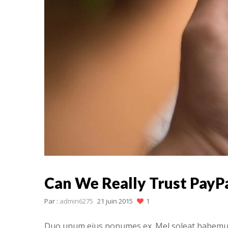
Can We Really Trust PayP
Par :
admin6275
21 juin 2015
1
Duo unum eius nonumes ex. Mel soleat habemus h