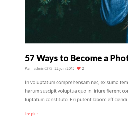
57 Ways to Become a Pho
Par :
admin6275
22 juin 2015
2
In voluptatum comprehensam nec, ex sumo tempo
harum suscipit voluptua quo in, iriure fierent co
luptatum constituto. Pri putent labore efficiendi 
lire plus