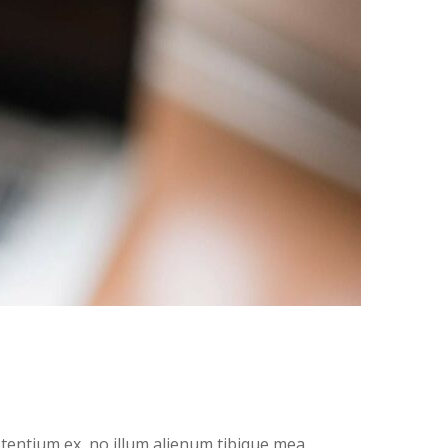
entium ex, no illum alienum tibique mea.