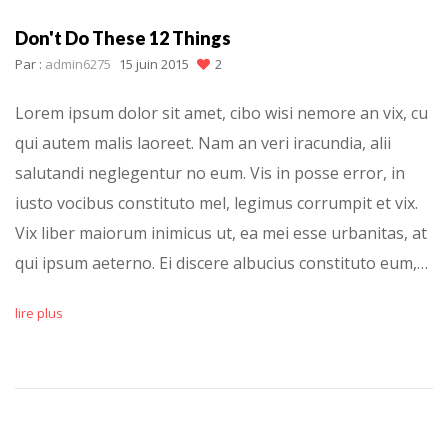
Don't Do These 12 Things
Par :
admin6275
15 juin 2015
2
Lorem ipsum dolor sit amet, cibo wisi nemore an vix, cu
qui autem malis laoreet. Nam an veri iracundia, alii
salutandi neglegentur no eum. Vis in posse error, in
iusto vocibus constituto mel, legimus corrumpit et vix.
Vix liber maiorum inimicus ut, ea mei esse urbanitas, at
qui ipsum aeterno. Ei discere albucius constituto eum,…
lire plus