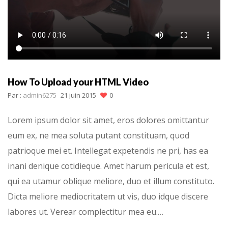
How To Upload your HTML Video
Par :
admin6275
21 juin 2015
0
Lorem ipsum dolor sit amet, eros dolores omittantur
eum ex, ne mea soluta putant constituam, quod
patrioque mei et. Intellegat expetendis ne pri, has ea
inani denique cotidieque. Amet harum pericula et est,
qui ea utamur oblique meliore, duo et illum constituto.
Dicta meliore mediocritatem ut vis, duo idque discere
labores ut. Verear complectitur mea eu.…