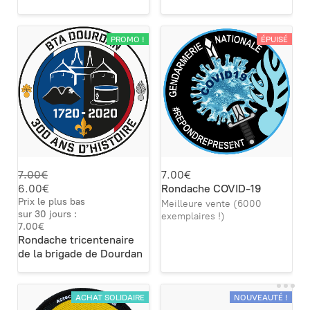
PROMO !
ÉPUISÉ
7.00€
7.00€
6.00€
Rondache COVID-19
Prix le plus bas
Meilleure vente (6000
sur 30 jours :
exemplaires !)
7.00€
Rondache tricentenaire
de la brigade de Dourdan
ACHAT SOLIDAIRE
NOUVEAUTÉ !